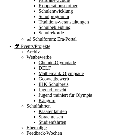
Fairtrade-Schule
Kooperationspartner
Schulentwicklung
Schulprogramm
Traditions-veranstaltungen
Schulbekleidung
Schulrekorde
💻 Schulforum: Era-Portal
🎥 Events/Projekte
Archiv
Wettbewerbe
Chemie-Olympiade
DELF
Mathematik-Olympiade
Geowettbewerb
IHK Schulpreis
Jugend forscht
Jugend trainiert für Olympia
Känguru
Schulfahrten
Klassenfahrten
Sprachreisen
Studienfahrten
Ehemalige
Feedback-Wochen