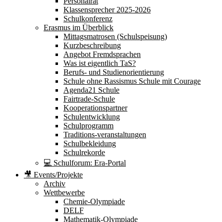
Personalrat
Klassensprecher 2025-2026
Schulkonferenz
Erasmus im Überblick
Mittagsmatrosen (Schulspeisung)
Kurzbeschreibung
Angebot Fremdsprachen
Was ist eigentlich TaS?
Berufs- und Studienorientierung
Schule ohne Rassismus Schule mit Courage
Agenda21 Schule
Fairtrade-Schule
Kooperationspartner
Schulentwicklung
Schulprogramm
Traditions-veranstaltungen
Schulbekleidung
Schulrekorde
💻 Schulforum: Era-Portal
🎥 Events/Projekte
Archiv
Wettbewerbe
Chemie-Olympiade
DELF
Mathematik-Olympiade