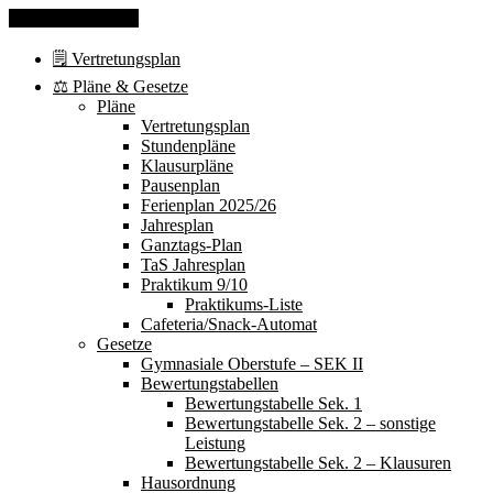
Skip to the content
🗒 Vertretungsplan
⚖️ Pläne & Gesetze
Pläne
Vertretungsplan
Stundenpläne
Klausurpläne
Pausenplan
Ferienplan 2025/26
Jahresplan
Ganztags-Plan
TaS Jahresplan
Praktikum 9/10
Praktikums-Liste
Cafeteria/Snack-Automat
Gesetze
Gymnasiale Oberstufe – SEK II
Bewertungstabellen
Bewertungstabelle Sek. 1
Bewertungstabelle Sek. 2 – sonstige
Leistung
Bewertungstabelle Sek. 2 – Klausuren
Hausordnung