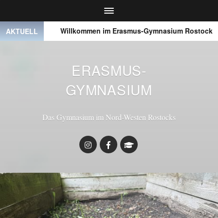
● ● ●
Willkommen im Erasmus-Gymnasium Rostock
AKTUELL
ERASMUS-
GYMNASIUM
Das Gymnasium im Nord-Westen Rostocks