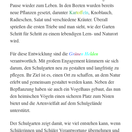
Pause wieder zum Leben. In den Beeten wurden bereits
neue Pflanzen gesetzt, darunter
Kar
tof
feln
, Knoblauch,
Radieschen, Salat und verschiedene Kräuter. Überall
sprießen die ersten Triebe und man sieht, wie der Garten
Schritt für Schritt zu einem lebendigen Lern- und Naturort
wird.
Für diese Entwicklung sind die
Gr
üne
n He
lden
verantwortlich. Mit großem Engagement kümmern sie sich
darum, den Schulgarten neu zu gestalten und langfristig zu
pflegen. Ihr Ziel ist es, einen Ort zu schaffen, an dem Natur
erlebt und gemeinsam gestaltet werden kann. Neben der
Bepflanzung haben sie auch ein Vogelhaus gebaut, das nun
den heimischen Vögeln einen sicheren Platz zum Nisten
bietet und die Artenvielfalt auf dem Schulgelände
unterstützt.
Der Schulgarten zeigt damit, wie viel entstehen kann, wenn
Schülerinnen und Schüler Verantwortung übernehmen und