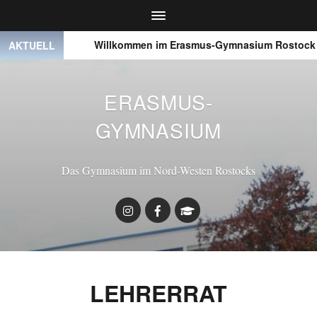
● ● ●
Willkommen im Erasmus-Gymnasium Rostock
AKTUELL
ERASMUS-
GYMNASIUM
Das Gymnasium im Nord-Westen Rostocks
LEHRERRAT