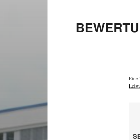
BEWERTUN
Eine 
Leist
S