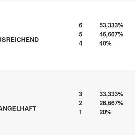
6
53,333%
5
46,667%
USREICHEND
4
40%
3
33,333%
2
26,667%
ANGELHAFT
1
20%