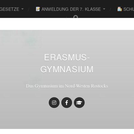
 GESETZE
ANMELDUNG DER 7. KLASSE
SCHU
● 
ERASMUS-
GYMNASIUM
Das Gymnasium im Nord-Westen Rostocks