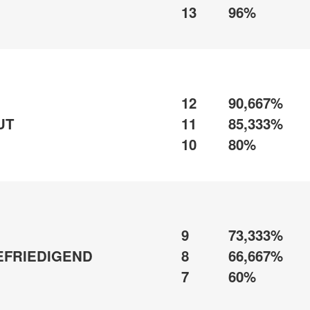
13
96%
12
90,667%
UT
11
85,333%
10
80%
9
73,333%
EFRIEDIGEND
8
66,667%
7
60%