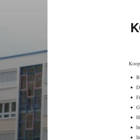
K
Koope
B
D
F
G
H
I
In