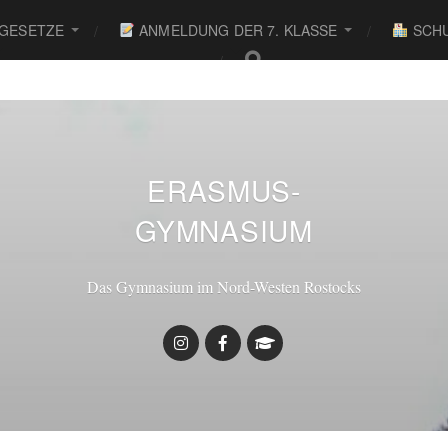
 GESETZE
ANMELDUNG DER 7. KLASSE
SCHU
● ●
ERASMUS-
GYMNASIUM
Das Gymnasium im Nord-Westen Rostocks