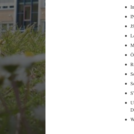
I
I
J
L
M
Ö
R
S
S
S
U
D
W