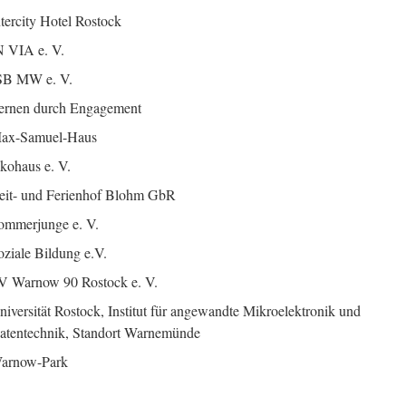
ntercity Hotel Rostock
N VIA e. V.
SB MW e. V.
ernen durch Engagement
ax-Samuel-Haus
kohaus e. V.
eit- und Ferienhof Blohm GbR
ommerjunge e. V.
oziale Bildung e.V.
V Warnow 90 Rostock e. V.
niversität Rostock, Institut für angewandte Mikroelektronik und
atentechnik, Standort Warnemünde
arnow-Park