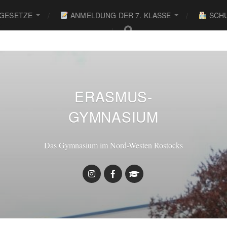
 GESETZE
ANMELDUNG DER 7. KLASSE
SCHU
ERASMUS-
GYMNASIUM
Das Gymnasium im Nord-Westen Rostocks