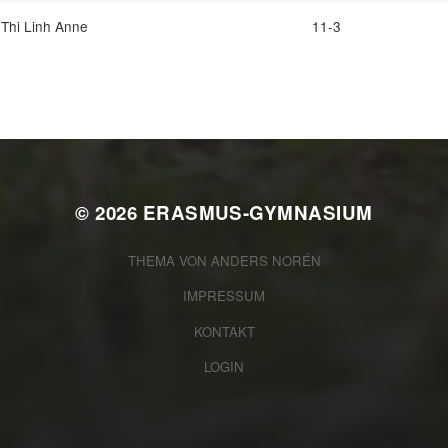
 Thi Linh Anne
11-3
© 2026
ERASMUS-GYMNASIUM
THEMA VON
ANDERS NORÉN
IMPRESSUM
KONTAKT
LOGIN