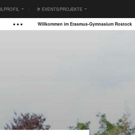
LPROFIL
EVENTS/PROJEKTE
● ● ●
Willkommen im Erasmus-Gymnasium Rostock
●