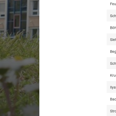
Feu
Sch
Böh
Sie
Beg
Sch
Kru
Ily
Bac
Str