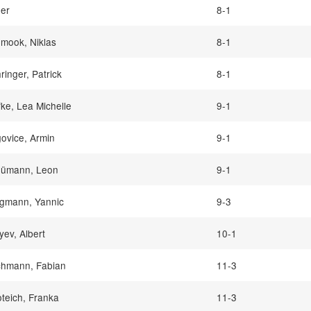
er
8-1
mook, Niklas
8-1
ringer, Patrick
8-1
fke, Lea Michelle
9-1
ovice, Armin
9-1
ümann, Leon
9-1
gmann, Yannic
9-3
ayev, Albert
10-1
hmann, Fabian
11-3
oteich, Franka
11-3