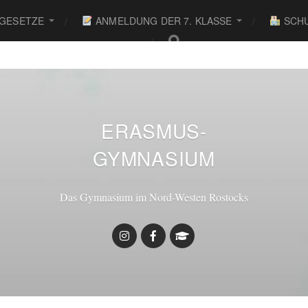
 GESETZE
ANMELDUNG DER 7. KLASSE
SCHU
ERASMUS-
GYMNASIUM
Das Gymnasium im Nord-Westen Rostocks