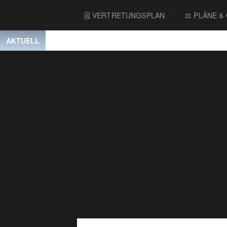
🗒 VERTRETUNGSPLAN
⚖️ PLÄNE &
AKTUELL