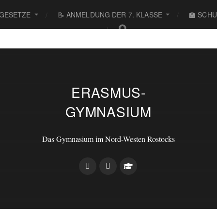
 GESETZE
📝 ANMELDUNG DER 7. KLASSE
🏫 SCH
ERASMUS-
GYMNASIUM
Das Gymnasium im Nord-Westen Rostocks