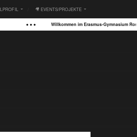
ULPROFIL
🎥 EVENTS/PROJEKTE
● ● ●
Willkommen im Erasmus-Gymnasium Rosto