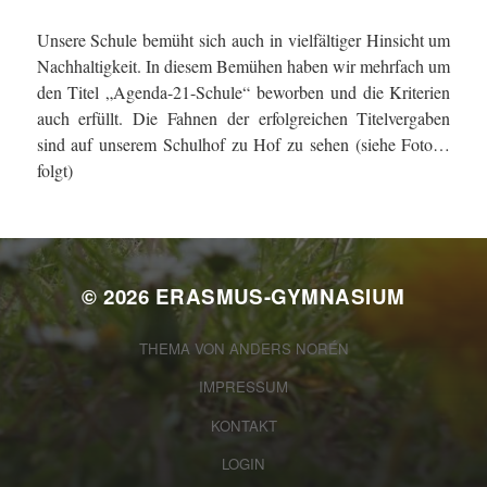
Unsere Schule bemüht sich auch in vielfältiger Hinsicht um
Nachhaltigkeit. In diesem Bemühen haben wir mehrfach um
den Titel „Agenda-21-Schule“ beworben und die Kriterien
auch erfüllt. Die Fahnen der erfolgreichen Titelvergaben
sind auf unserem Schulhof zu Hof zu sehen (siehe Foto…
folgt)
© 2026
ERASMUS-GYMNASIUM
THEMA VON
ANDERS NORÉN
IMPRESSUM
KONTAKT
LOGIN