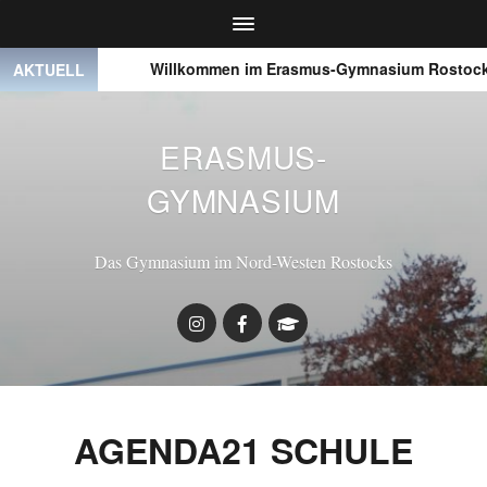
● ● ●
Willkommen im Erasmus-Gymnasium Rostock
AKTUELL
ERASMUS-
GYMNASIUM
Das Gymnasium im Nord-Westen Rostocks
AGENDA21 SCHULE