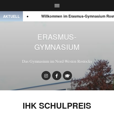
● ● ●
Willkommen im Erasmus-Gymnasium Rosto
AKTUELL
ERASMUS-
GYMNASIUM
Das Gymnasium im Nord-Westen Rostocks
IHK SCHULPREIS