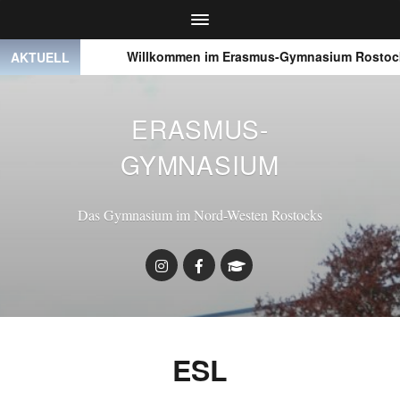
● ● ●
Willkommen im Erasmus-Gymnasium Rostock
AKTUELL
ERASMUS-
GYMNASIUM
Das Gymnasium im Nord-Westen Rostocks
ESL