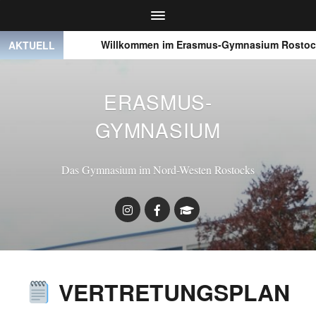
● ● ●
Willkommen im Erasmus-Gymnasium Rostock
AKTUELL
ERASMUS-
GYMNASIUM
Das Gymnasium im Nord-Westen Rostocks
VERTRETUNGSPLAN