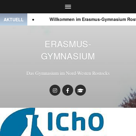
● ● ●
Willkommen im Erasmus-Gymnasium Rosto
AKTUELL
ERASMUS-
GYMNASIUM
Das Gymnasium im Nord-Westen Rostocks