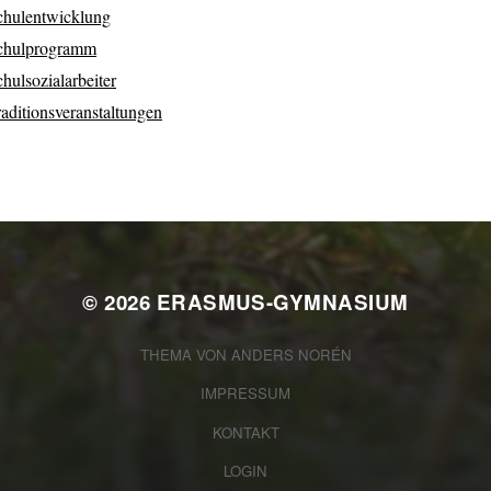
chulentwicklung
chulprogramm
hulsozialarbeiter
aditionsveranstaltungen
© 2026
ERASMUS-GYMNASIUM
THEMA VON
ANDERS NORÉN
IMPRESSUM
KONTAKT
LOGIN