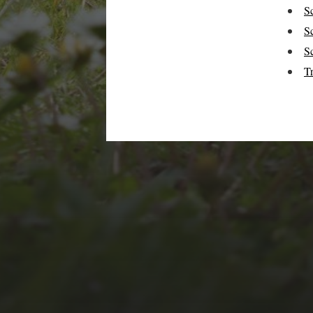
S
S
Sc
Tr