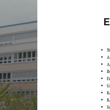
E
Wa
A
A
B
Fa
G
K
K
S