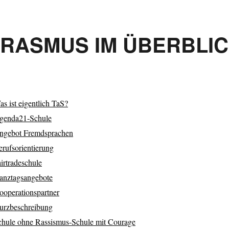
RASMUS IM ÜBERBLI
s ist eigentlich TaS?
genda21-Schule
ngebot Fremdsprachen
erufsorientierung
irtradeschule
anztagsangebote
ooperationspartner
urzbeschreibung
chule ohne Rassismus-Schule mit Courage