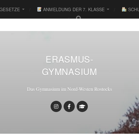
 GESETZE
ANMELDUNG DER 7. KLASSE
SCHU
ERASMUS-
GYMNASIUM
Das Gymnasium im Nord-Westen Rostocks