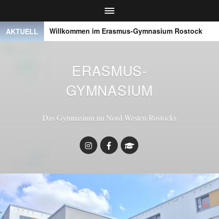
●
Willkommen im Erasmus-Gymnasium Rostock
● ● 
AKTUELL
ERASMUS-
GYMNASIUM
Das Gymnasium im Nord-Westen Rostocks