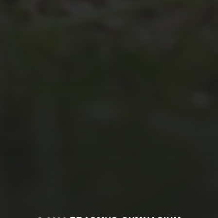
JULI 2, 2026
WAS WAR GUT, WAS NICHT?
FEEDBACKWORKSHOP DES
SRV