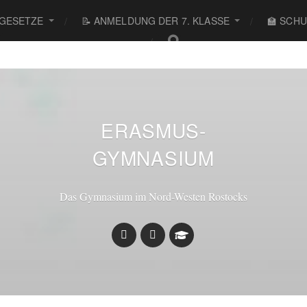
 GESETZE
📝 ANMELDUNG DER 7. KLASSE
🏫 SCH
● ● ●
ERASMUS-
GYMNASIUM
Das Gymnasium im Nord-Westen Rostocks