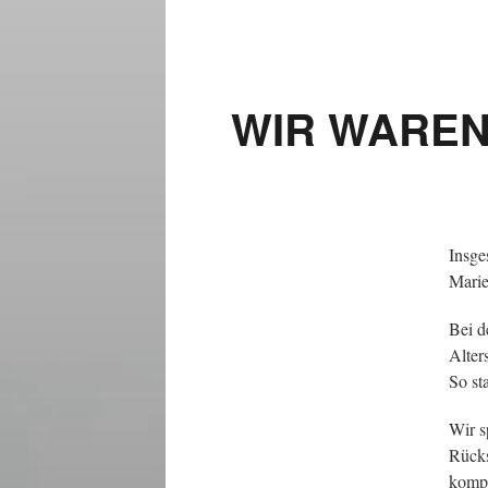
WIR WAREN
Insge
Marie
Bei d
Alter
So st
Wir s
Rücks
kompl