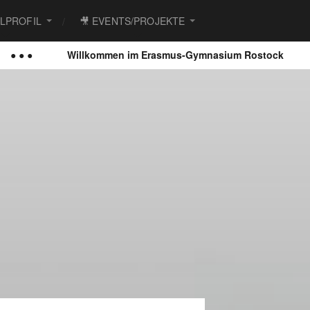
ULPROFIL
🎥 EVENTS/PROJEKTE
Willkommen im Erasmus-Gymnasium Rostock
● ● ●