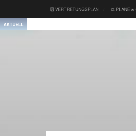
🗒 VERTRETUNGSPLAN
⚖️ PLÄNE &
AKTUELL