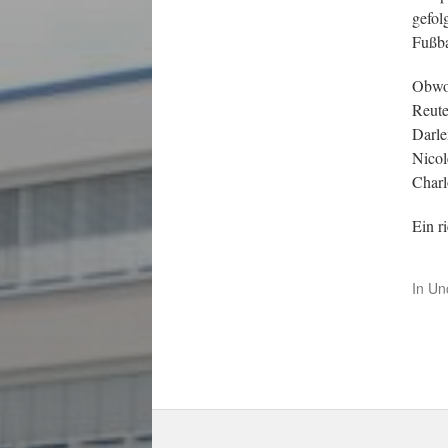
gefol
Fußba
Obwoh
Reute
Darle
Nicol
Charl
Ein r
In
Un