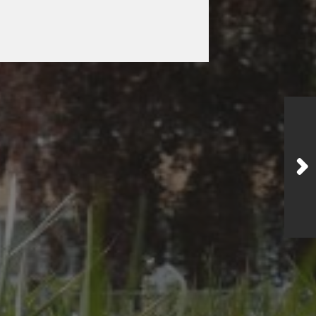
JULI 2, 2026
WAS WAR GUT, WAS
NICHT?
FEEDBACKWORKSHOP
DES SRV