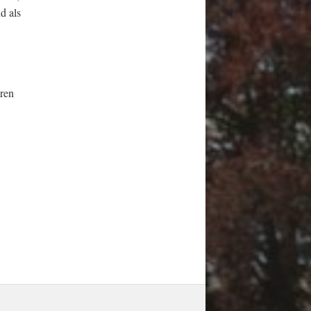
d als
aren