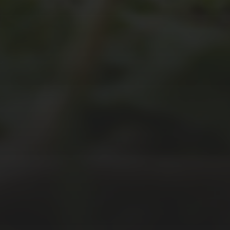
JULI 2, 2026
WAS WAR GUT, WAS
NICHT?
FEEDBACKWORKSHOP
DES SRV