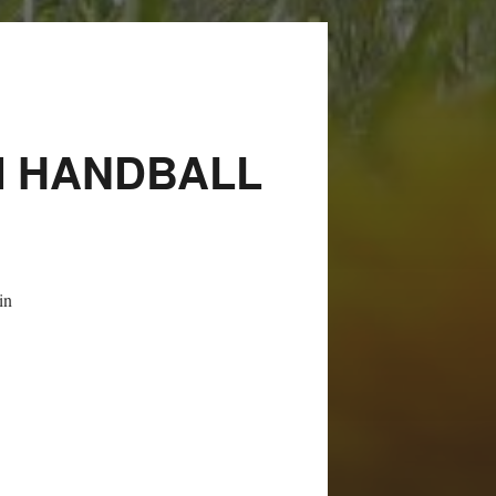
M HANDBALL
in