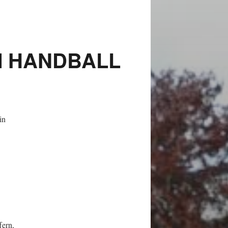
M HANDBALL
in
fern,