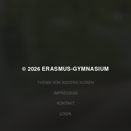
JULI 4, 2026
UNSER JAHRBUCH
2025/2026
© 2026
ERASMUS-GYMNASIUM
THEMA VON
ANDERS NORÉN
IMPRESSUM
KONTAKT
LOGIN