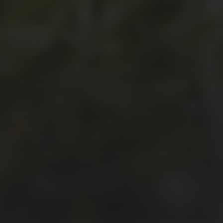
JULI 8, 2026
UNSER
SCHUL-/SPORTFEST
2026