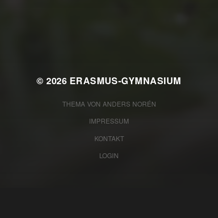
WAS WAR GUT, WAS NICHT?
FEEDBACKWORKSHOP DES
SRV
© 2026
ERASMUS-GYMNASIUM
THEMA VON
ANDERS NORÉN
IMPRESSUM
KONTAKT
LOGIN