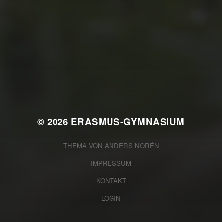
JULI 2, 2026
WAS WAR GUT, WAS NICHT?
FEEDBACKWORKSHOP DES
SRV
© 2026
ERASMUS-GYMNASIUM
THEMA VON
ANDERS NORÉN
IMPRESSUM
KONTAKT
LOGIN