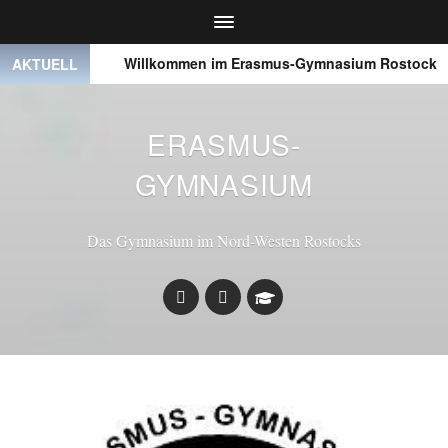
● ● ●
Willkommen im Erasmus-Gymnasium Rostock
AKTUELL
ERASMUS-
GYMNASIUM
Das Gymnasium im Nord-Westen Rostocks