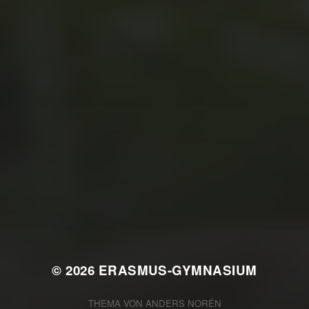
JULI 2, 2026
WAS WAR GUT, WAS NICHT?
FEEDBACKWORKSHOP DES
SRV
© 2026
ERASMUS-GYMNASIUM
THEMA VON
ANDERS NORÉN