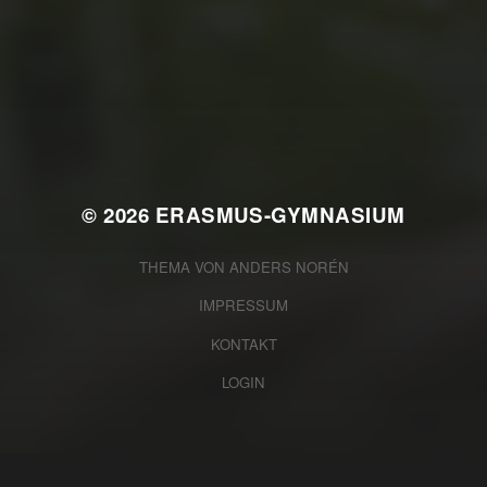
JULI 2, 2026
WAS WAR GUT, WAS NICHT?
FEEDBACKWORKSHOP DES
SRV
© 2026
ERASMUS-GYMNASIUM
THEMA VON
ANDERS NORÉN
IMPRESSUM
KONTAKT
LOGIN