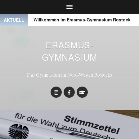
● ●
Willkommen im Erasmus-Gymnasium Rostock
● ●
AKTUELL
ERASMUS-
GYMNASIUM
Das Gymnasium im Nord-Westen Rostocks