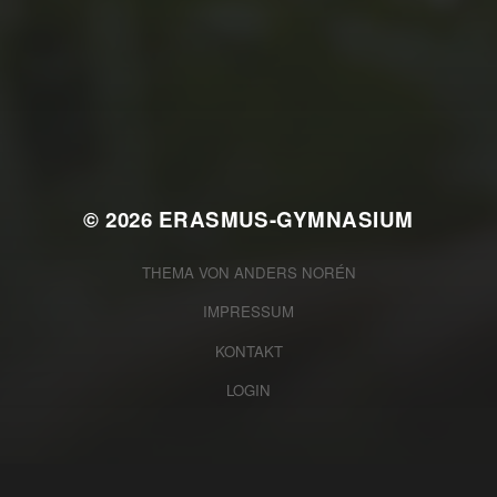
JULI 2, 2026
WAS WAR GUT, WAS NICHT?
FEEDBACKWORKSHOP DES
SRV
© 2026
ERASMUS-GYMNASIUM
THEMA VON
ANDERS NORÉN
IMPRESSUM
KONTAKT
LOGIN