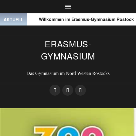
● ● ●
Willkommen im Erasmus-Gymnasium Rostock
AKTUELL
ERASMUS-
GYMNASIUM
Das Gymnasium im Nord-Westen Rostocks