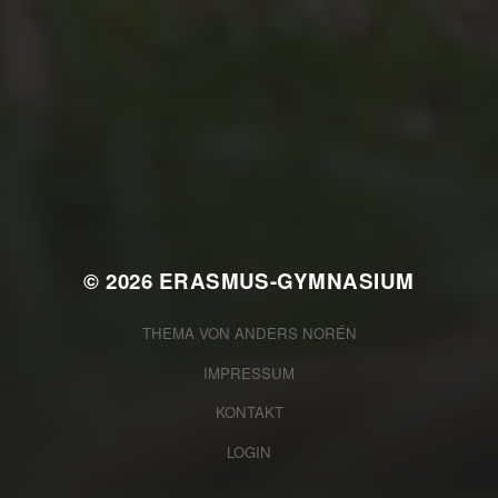
JULI 2, 2026
WAS WAR GUT, WAS NICHT?
FEEDBACKWORKSHOP DES
SRV
© 2026
ERASMUS-GYMNASIUM
THEMA VON
ANDERS NORÉN
IMPRESSUM
KONTAKT
LOGIN