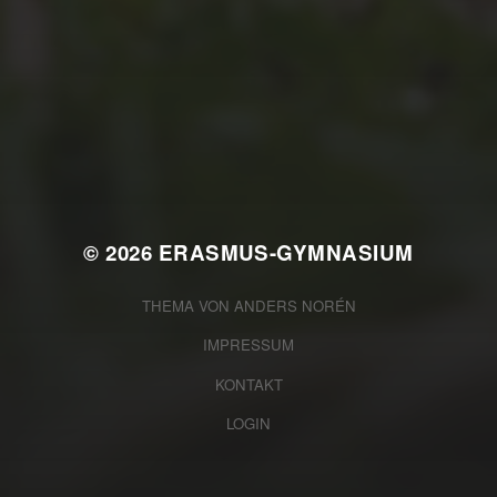
JULI 2, 2026
WAS WAR GUT, WAS NICHT?
FEEDBACKWORKSHOP DES
SRV
© 2026
ERASMUS-GYMNASIUM
THEMA VON
ANDERS NORÉN
IMPRESSUM
KONTAKT
LOGIN