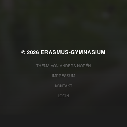
JULI 2, 2026
WAS WAR GUT, WAS NICHT?
FEEDBACKWORKSHOP DES
SRV
© 2026
ERASMUS-GYMNASIUM
THEMA VON
ANDERS NORÉN
IMPRESSUM
KONTAKT
LOGIN