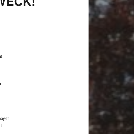
WECK!
m
m
nager
t