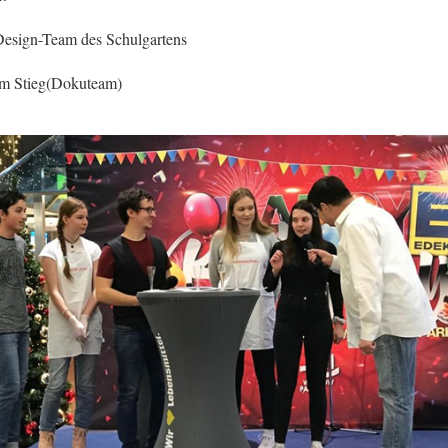
esign-Team des Schulgartens
m Stieg(Dokuteam)