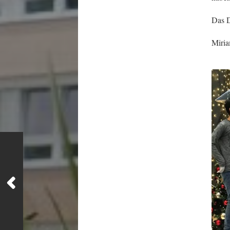
Das D
Miria