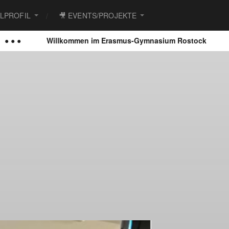
ULPROFIL
🎥 EVENTS/PROJEKTE
men im Erasmus-Gymnasium Rostock
● ● ●
Der Schü