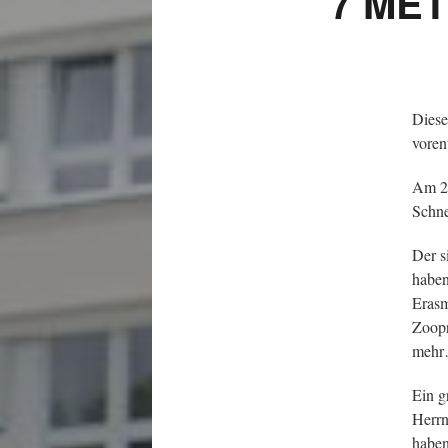
7 ME
Diese
voren
Am 29
Schne
Der s
haben
Erasm
Zoopr
meh
Ein g
Herrn
haben