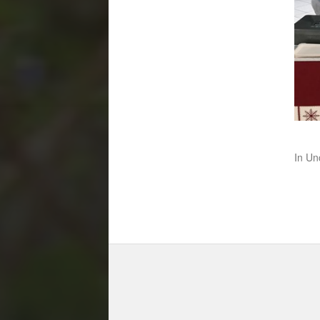
In
Un