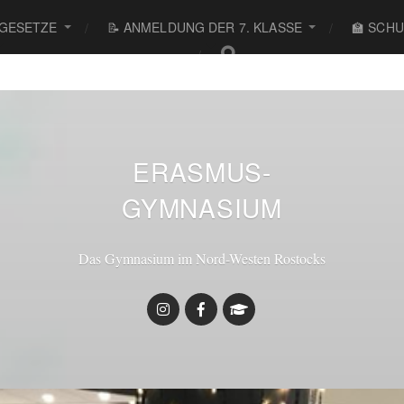
 GESETZE
📝 ANMELDUNG DER 7. KLASSE
🏫 SCH
● ● ●
Willkom
ERASMUS-
GYMNASIUM
Das Gymnasium im Nord-Westen Rostocks