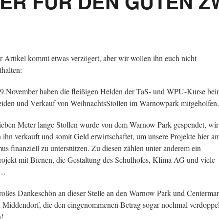
TER FÜR DEN GUTEN Z
r Artikel kommt etwas verzögert, aber wir wollen ihn euch nicht
thalten:
.November haben die fleißigen Helden der TaS- und WPU-Kurse bei
iden und Verkauf von WeihnachtsStollen im Warnowpark mitgeholfen.
ieben Meter lange Stollen wurde von dem Warnow Park gespendet, wir
 ihn verkauft und somit Geld erwirtschaftet, um unsere Projekte hier a
us finanziell zu unterstützen. Zu diesen zählen unter anderem ein
ojekt mit Bienen, die Gestaltung des Schulhofes, Klima AG und viele
r…
roßes Dankeschön an dieser Stelle an den Warnow Park und Centerma
 Middendorf, die den eingenommenen Betrag sogar nochmal verdoppel
!