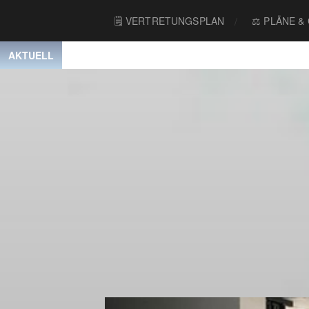
🗒 VERTRETUNGSPLAN
⚖️ PLÄNE &
AKTUELL