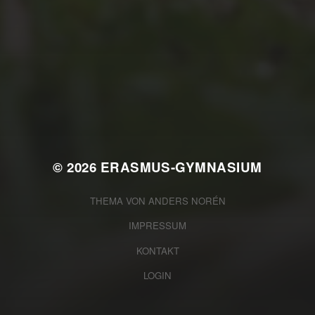
JULI 2, 2026
WAS WAR GUT, WAS NICHT?
FEEDBACKWORKSHOP DES
SRV
© 2026
ERASMUS-GYMNASIUM
THEMA VON
ANDERS NORÉN
IMPRESSUM
KONTAKT
LOGIN