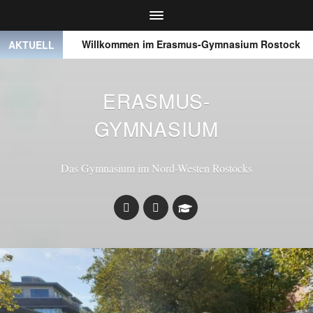
 ● ●
Willkommen im Erasmus-Gymnasium Rostock
● 
AKTUELL
ERASMUS-
GYMNASIUM
Das Gymnasium im Nord-Westen Rostocks