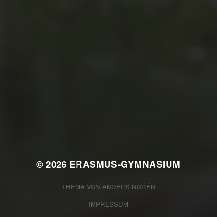
JULI 2, 2026
AUCH MAL FÜR ANDERE DA
SEIN … DAS WAR UNSER
SOZIALER TAG 2026
© 2026
ERASMUS-GYMNASIUM
THEMA VON
ANDERS NORÉN
IMPRESSUM