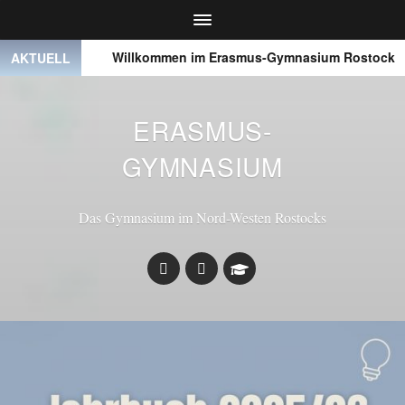
● ● ●
Willkommen im Erasmus-Gymnasium Rostock
AKTUELL
ERASMUS-
GYMNASIUM
Das Gymnasium im Nord-Westen Rostocks