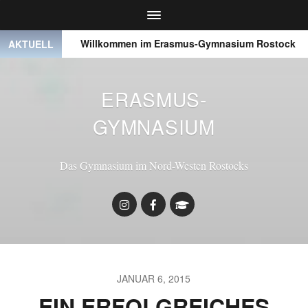
● ● ●
Willkommen im Erasmus-Gymnasium Rostock
AKTUELL
ERASMUS-
GYMNASIUM
Das Gymnasium im Nord-Westen Rostocks
JANUAR 6, 2015
EIN ERFOLGREICHES