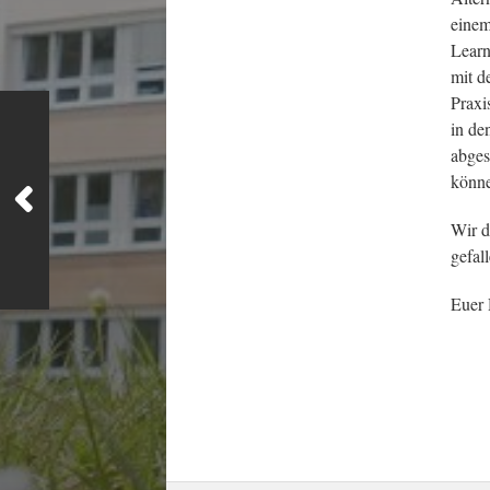
einem
Learn
mit d
Praxi
in de
abges
könne
Wir d
gefall
Euer