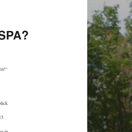
OSPA?
en!“
blick
15
ng in