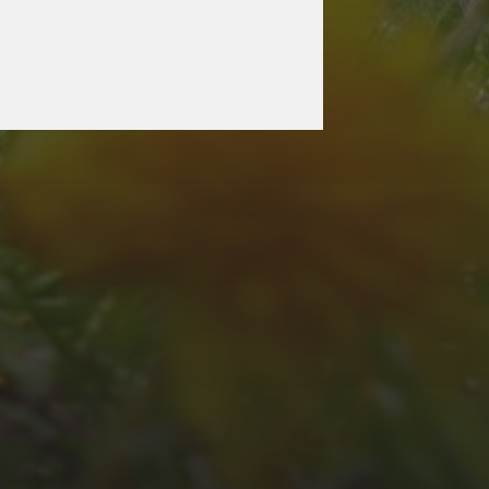
JULI 2, 2026
WAS WAR GUT, WAS
NICHT?
FEEDBACKWORKSHOP