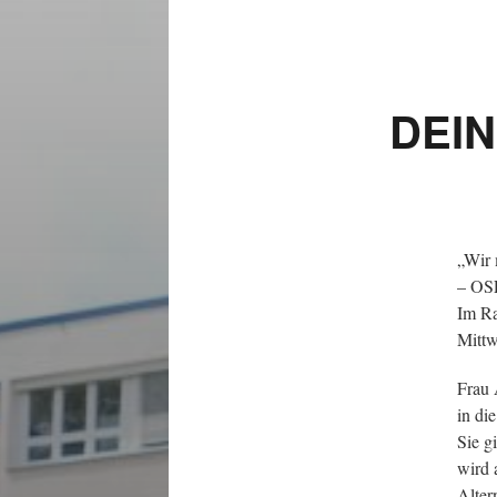
DEIN
„Wir 
– OS
Im Ra
Mittw
Frau 
in di
Sie g
wird 
Alter