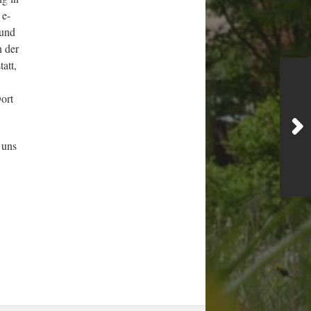
 e-
 und
n der
att,
ort
 uns