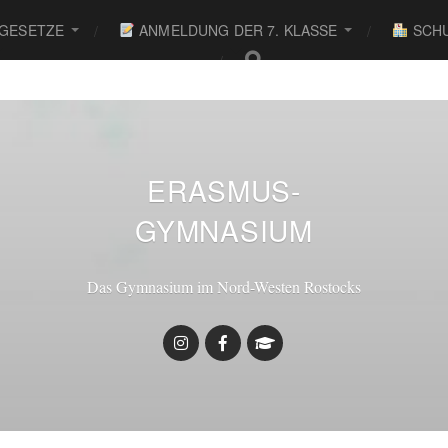
 GESETZE
ANMELDUNG DER 7. KLASSE
SCHU
● ●
ERASMUS-
GYMNASIUM
Das Gymnasium im Nord-Westen Rostocks