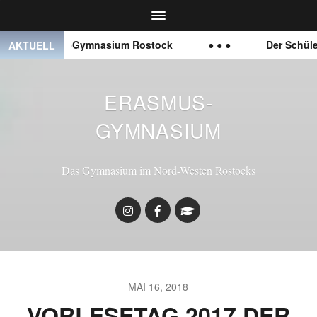
rasmus-Gymnasium Rostock
● ● ●
Der Schüler:innenr
AKTUELL
ERASMUS-
GYMNASIUM
Das Gymnasium im Nord-Westen Rostocks
MAI 16, 2018
VORLESETAG 2017 DER