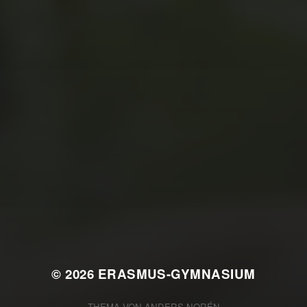
JULI 2, 2026
WAS WAR GUT, WAS NICHT?
FEEDBACKWORKSHOP DES
SRV
© 2026
ERASMUS-GYMNASIUM
THEMA VON
ANDERS NORÉN