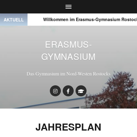
● ● ●
Willkommen im Erasmus-Gymnasium Rostock
AKTUELL
ERASMUS-
GYMNASIUM
Das Gymnasium im Nord-Westen Rostocks
JAHRESPLAN