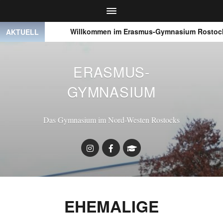
● ● ●
Willkommen im Erasmus-Gymnasium Rostock
AKTUELL
ERASMUS-
GYMNASIUM
Das Gymnasium im Nord-Westen Rostocks
EHEMALIGE