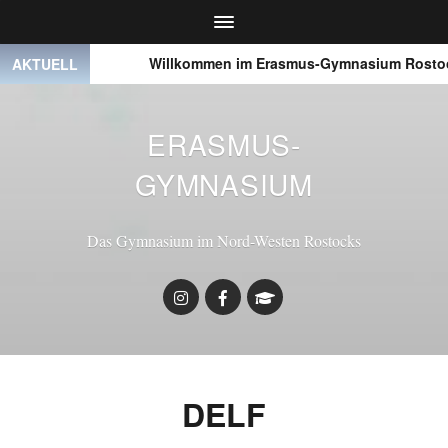
● ● ●
Willkommen im Erasmus-Gymnasium Rostoc
AKTUELL
ERASMUS-
GYMNASIUM
Das Gymnasium im Nord-Westen Rostocks
DELF