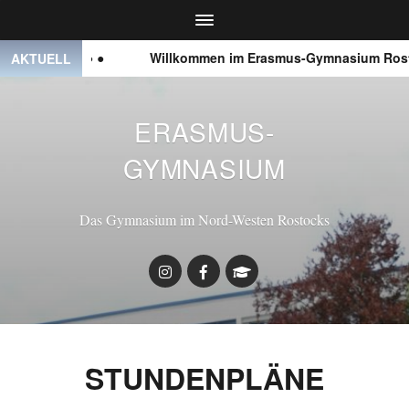
● ● ●
Willkommen im Erasmus-Gymnasium Rosto
AKTUELL
ERASMUS-
GYMNASIUM
Das Gymnasium im Nord-Westen Rostocks
STUNDENPLÄNE