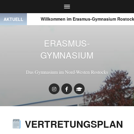
● ● ●
Willkommen im Erasmus-Gymnasium Rostock
AKTUELL
ERASMUS-
GYMNASIUM
Das Gymnasium im Nord-Westen Rostocks
VERTRETUNGSPLAN