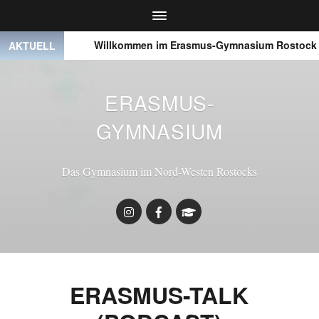
● ● ●
Willkommen im Erasmus-Gymnasium Rostock
AKTUELL
ERASMUS-
GYMNASIUM
Das Gymnasium im Nord-Westen Rostocks
ERASMUS-TALK