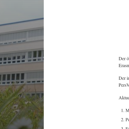
Der ö
Eras
Der i
Pers
Aktue
M
P
F