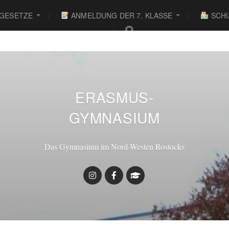
 GESETZE
ANMELDUNG DER 7. KLASSE
SCHU
ERASMUS-
GYMNASIUM
Das Gymnasium im Nord-Westen Rostocks