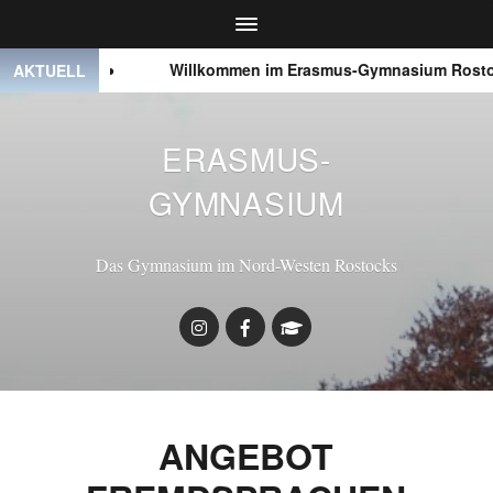
● ● ●
Willkommen im Erasmus-Gymnasium Rostoc
AKTUELL
ERASMUS-
GYMNASIUM
Das Gymnasium im Nord-Westen Rostocks
ANGEBOT