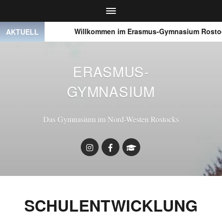
● ● ●
Willkommen im Erasmus-Gymnasium Rostoc
AKTUELL
ERASMUS-
GYMNASIUM
Das Gymnasium im Nord-Westen Rostocks
SCHULENTWICKLUNG