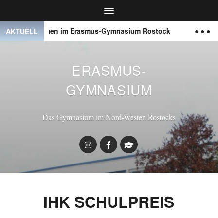
Willkommen im Erasmus-Gymnasium Rostock
● ● ●
AKTUELL
ERASMUS-
GYMNASIUM
Das Gymnasium im Nord-Westen Rostocks
IHK SCHULPREIS