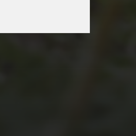
JULI 2, 2026
WAS WAR GUT, WAS
NICHT?
FEEDBACKWORKSHOP
DES SRV