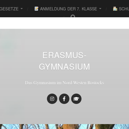
 GESETZE
ANMELDUNG DER 7. KLASSE
SCHU
● ● ●
Willkomm
ERASMUS-
GYMNASIUM
Das Gymnasium im Nord-Westen Rostocks