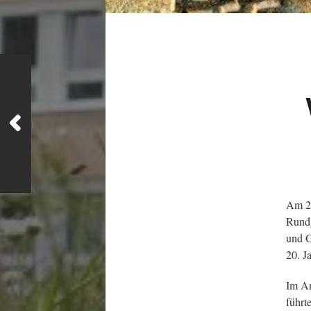
Am 23
Rundg
und G
20. J
Im An
führt