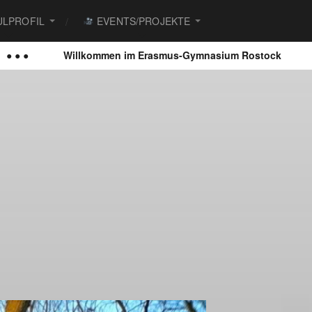
LPROFIL
EVENTS/PROJEKTE
en im Erasmus-Gymnasium Rostock
● ● ●
Der Schül