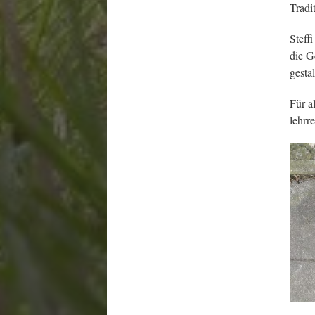
Tradi
Steff
die G
gesta
Für a
lehrr