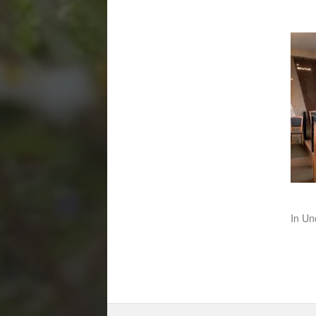
In
Un