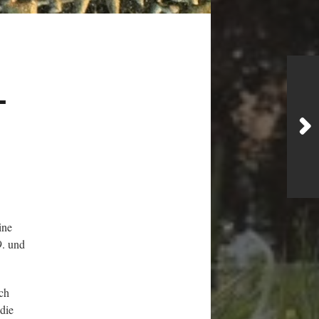
T
ine
9. und
ch
die