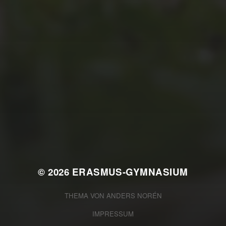
JULI 2, 2026
WAS WAR GUT, WAS NICHT?
FEEDBACKWORKSHOP DES
SRV
© 2026
ERASMUS-GYMNASIUM
THEMA VON
ANDERS NORÉN
IMPRESSUM