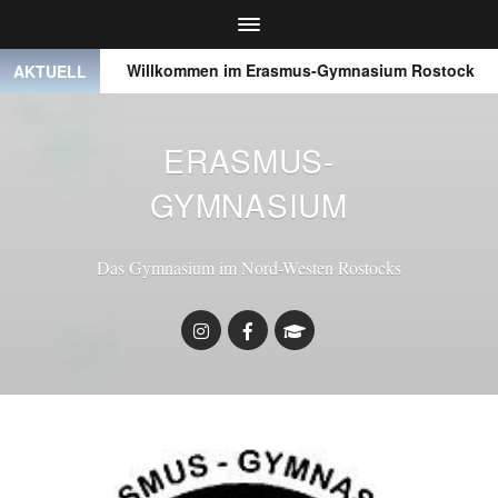
 ● ●
Willkommen im Erasmus-Gymnasium Rostock
●
AKTUELL
ERASMUS-
GYMNASIUM
Das Gymnasium im Nord-Westen Rostocks