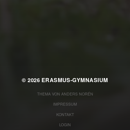
JULI 2, 2026
WAS WAR GUT, WAS NICHT?
FEEDBACKWORKSHOP DES
SRV
© 2026
ERASMUS-GYMNASIUM
THEMA VON
ANDERS NORÉN
IMPRESSUM
KONTAKT
LOGIN