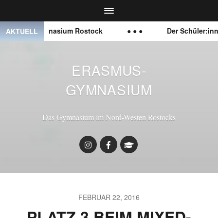
smus-Gymnasium Rostock
● ● ●
Der Schüler:innenrat
AKTUELL
ERASMUS-
GYMNASIUM
Das Gymnasium im Nord-Westen Rostocks
FEBRUAR 22, 2016
PLATZ 3 BEIM MIXED-