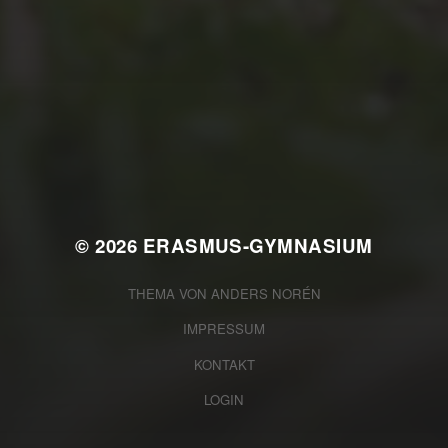
JULI 2, 2026
WAS WAR GUT, WAS NICHT?
FEEDBACKWORKSHOP DES
SRV
© 2026
ERASMUS-GYMNASIUM
THEMA VON
ANDERS NORÉN
IMPRESSUM
KONTAKT
LOGIN