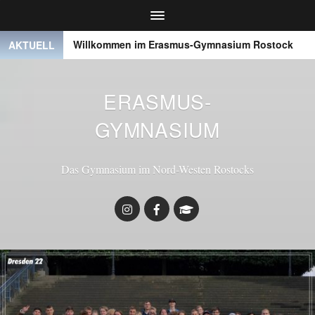
Willkommen im Erasmus-Gymnasium Rostock
● ● ●
AKTUELL
ERASMUS-
GYMNASIUM
Das Gymnasium im Nord-Westen Rostocks