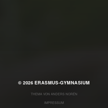
JULI 2, 2026
WAS WAR GUT, WAS NICHT?
FEEDBACKWORKSHOP DES
SRV
© 2026
ERASMUS-GYMNASIUM
THEMA VON
ANDERS NORÉN
IMPRESSUM