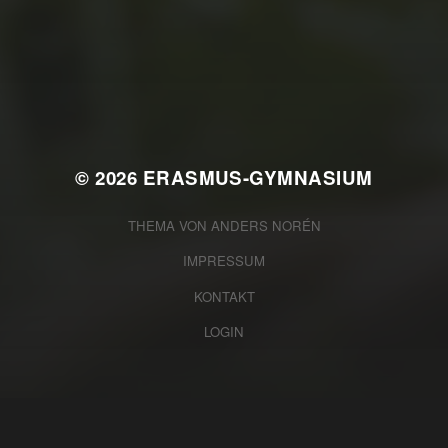
JULI 2, 2026
WAS WAR GUT, WAS NICHT?
FEEDBACKWORKSHOP DES
SRV
© 2026
ERASMUS-GYMNASIUM
THEMA VON
ANDERS NORÉN
IMPRESSUM
KONTAKT
LOGIN