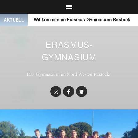
● ●
Willkommen im Erasmus-Gymnasium Rostock
● 
AKTUELL
ERASMUS-
GYMNASIUM
Das Gymnasium im Nord-Westen Rostocks