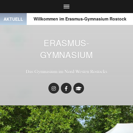
● ●
Willkommen im Erasmus-Gymnasium Rostock
● 
AKTUELL
ERASMUS-
GYMNASIUM
Das Gymnasium im Nord-Westen Rostocks