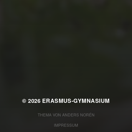
JULI 2, 2026
WAS WAR GUT, WAS NICHT?
FEEDBACKWORKSHOP DES
SRV
© 2026
ERASMUS-GYMNASIUM
THEMA VON
ANDERS NORÉN
IMPRESSUM